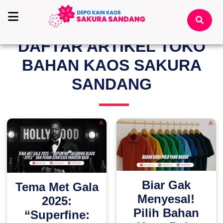
Home
/
Daftar Istilah
DAFTAR ARTIKEL TOKO
BAHAN KAOS SAKURA
SANDANG
Biar Gak
Tema Met Gala
Menyesal!
2025:
Pilih Bahan
“Superfine: