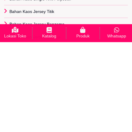
Bahan Kaos Jersey Titik
Bahan Kaos Jersey Benzema
Lokasi Toko
Katalog
Produk
Whatsapp
Bahan Kaos Jersey Serena
Bahan Kaos Diadora
Bahan Kaos Paragon
Bahan Kaos Adidas
Bahan Kaos Lotto
Bahan Kaos Scuba
INFORMASI