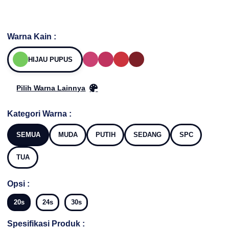
Warna Kain :
HIJAU PUPUS
Pilih Warna Lainnya
Kategori Warna :
SEMUA
MUDA
PUTIH
SEDANG
SPC
TUA
Opsi :
20s
24s
30s
Spesifikasi Produk :