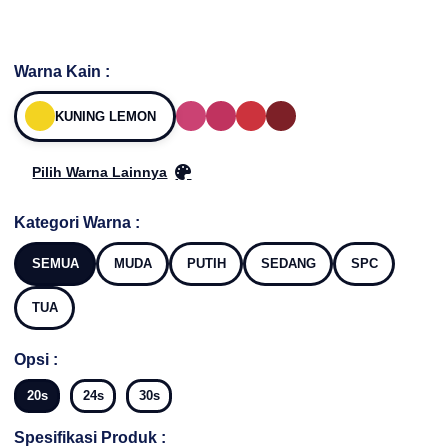
Warna Kain :
KUNING LEMON
Pilih Warna Lainnya
Kategori Warna :
SEMUA
MUDA
PUTIH
SEDANG
SPC
TUA
Opsi :
20s
24s
30s
Spesifikasi Produk :