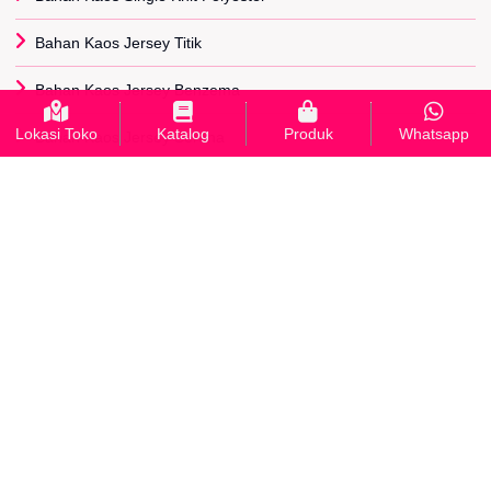
Bahan Kaos Jersey Titik
Bahan Kaos Jersey Benzema
Lokasi Toko
Katalog
Produk
Whatsapp
Bahan Kaos Jersey Serena
Bahan Kaos Diadora
Bahan Kaos Paragon
Bahan Kaos Adidas
Bahan Kaos Lotto
Bahan Kaos Scuba
INFORMASI