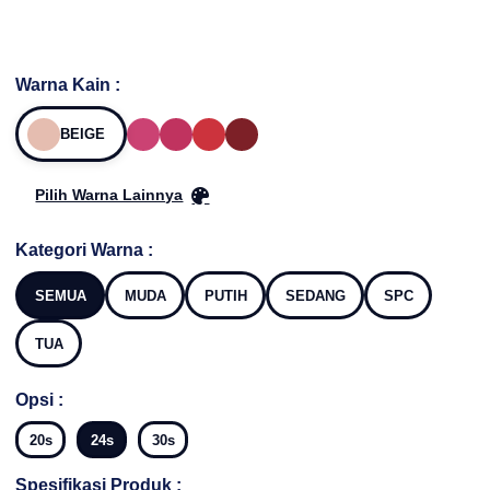
Warna Kain :
BEIGE
Pilih Warna Lainnya
Kategori Warna :
SEMUA
MUDA
PUTIH
SEDANG
SPC
TUA
Opsi :
20s
24s
30s
Spesifikasi Produk :