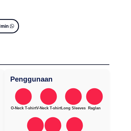
dmin
Penggunaan
O-Neck T-shirt
V-Neck T-shirt
Long Sleeves
Raglan