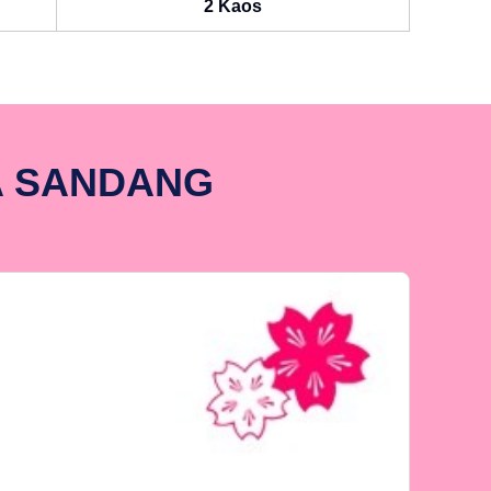
2 Kaos
A SANDANG
P