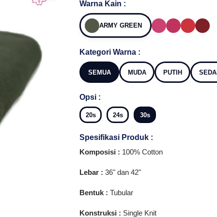
Warna Kain :
ARMY GREEN
Kategori Warna :
SEMUA
MUDA
PUTIH
SEDA
Opsi :
20s
24s
30s
Spesifikasi Produk :
Komposisi :
100% Cotton
Lebar :
36" dan 42"
Bentuk :
Tubular
Konstruksi :
Single Knit