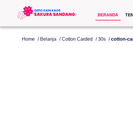
BERANDA
TE
Home
/
Belanja
/
Cotton Carded
/
30s
/
cotton-c