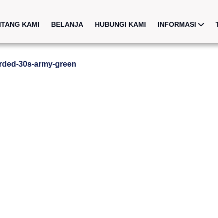
NTANG KAMI
BELANJA
HUBUNGI KAMI
INFORMASI
arded-30s-army-green