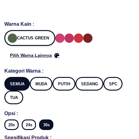
Warna Kain :
CACTUS GREEN
Pilih Warna Lainnya
Kategori Warna :
SEMUA
MUDA
PUTIH
SEDANG
SPC
TUA
Opsi :
20s
24s
30s
Spesifikasi Produk :