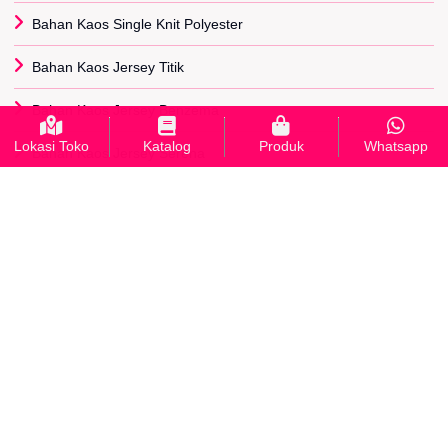
Bahan Kaos Single Knit Polyester
Bahan Kaos Jersey Titik
Bahan Kaos Jersey Benzema
Lokasi Toko
Katalog
Produk
Whatsapp
Bahan Kaos Jersey Serena
Bahan Kaos Diadora
Bahan Kaos Paragon
Bahan Kaos Adidas
Bahan Kaos Lotto
Bahan Kaos Scuba
INFORMASI