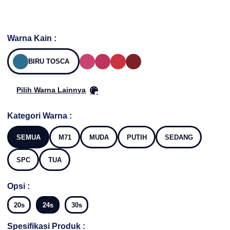
Warna Kain :
BIRU TOSCA
Pilih Warna Lainnya
Kategori Warna :
SEMUA
M71
MUDA
PUTIH
SEDANG
SPC
TUA
Opsi :
20s
24s
30s
Spesifikasi Produk :