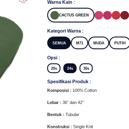
Warna Kain :
CACTUS GREEN
Kategori Warna :
SEMUA
M71
MUDA
PUTIH
Opsi :
20s
24s
30s
Spesifikasi Produk :
Komposisi :
100% Cotton
Lebar :
36" dan 42"
Bentuk :
Tubular
Konstruksi :
Single Knit