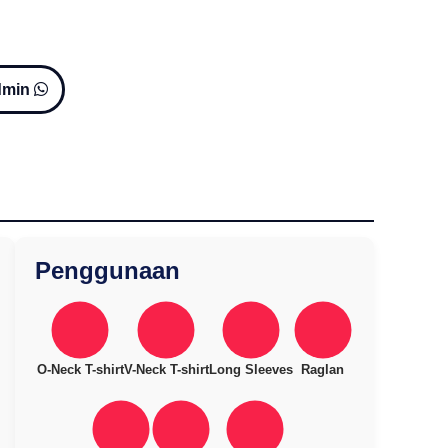
dmin
Penggunaan
O-Neck T-shirt
V-Neck T-shirt
Long Sleeves
Raglan