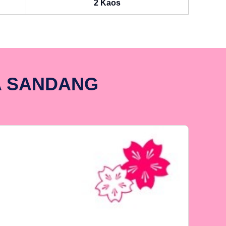
2 Kaos
A SANDANG
P