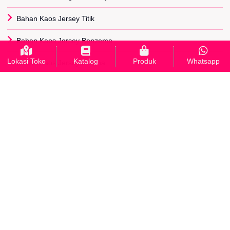
Bahan Kaos Jersey Titik
Bahan Kaos Jersey Benzema
Lokasi Toko
Katalog
Produk
Whatsapp
Bahan Kaos Jersey Serena
Bahan Kaos Diadora
Bahan Kaos Paragon
Bahan Kaos Adidas
Bahan Kaos Lotto
Bahan Kaos Scuba
INFORMASI