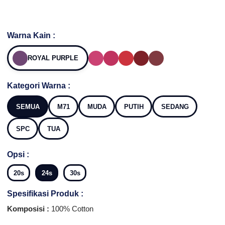
Warna Kain :
ROYAL PURPLE
Kategori Warna :
SEMUA
M71
MUDA
PUTIH
SEDANG
SPC
TUA
Opsi :
20s
24s
30s
Spesifikasi Produk :
Komposisi :
100% Cotton