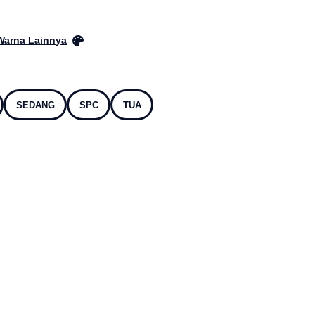
 Warna Lainnya
SEDANG
SPC
TUA