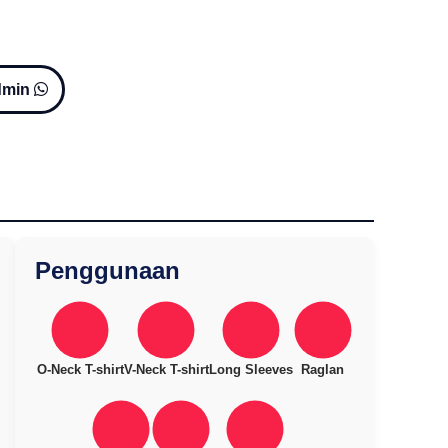
dmin
Penggunaan
O-Neck T-shirt
V-Neck T-shirt
Long Sleeves
Raglan