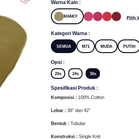
Warna Kain :
KHAKY
Pilih
Kategori Warna :
SEMUA
M71
MUDA
PUTIH
Opsi :
20s
24s
30s
Spesifikasi Produk :
Komposisi :
100% Cotton
Lebar :
36" dan 42"
Bentuk :
Tubular
Konstruksi :
Single Knit