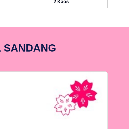
2 Kaos
A SANDANG
P