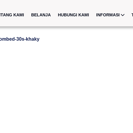
NTANG KAMI
BELANJA
HUBUNGI KAMI
INFORMASI
combed-30s-khaky